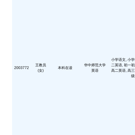
小学语文, 小学
王教员
华中师范大学
二英语, 初一初
2003772
本科在读
(女)
英语
高二英语, 高三
级