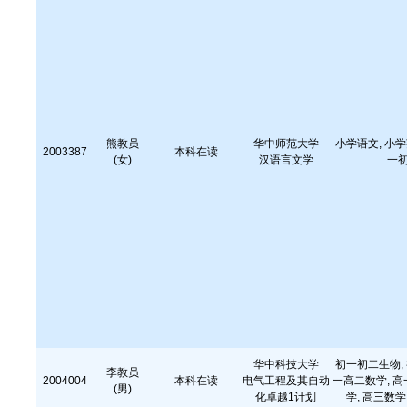
熊教员
华中师范大学
小学语文, 小学
2003387
本科在读
(女)
汉语言文学
一
华中科技大学
初一初二生物, 
李教员
2004004
本科在读
电气工程及其自动
一高二数学, 高
(男)
化卓越1计划
学, 高三数学