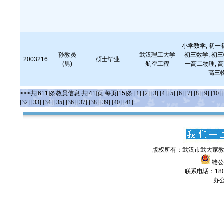
小学数学, 初一
孙教员
武汉理工大学
初三数学, 初三
2003216
硕士毕业
(男)
航空工程
一高二物理, 高
高三物
>>>共[611]条教员信息 共[41]页 每页[15]条
[1]
[2]
[3]
[4]
[5]
[6]
[7]
[8]
[9]
[10]
[32]
[33]
[34]
[35]
[36]
[37]
[38]
[39]
[40]
[41]
版权所有：武汉市武大家教
赣公网
联系电话：1806
办公