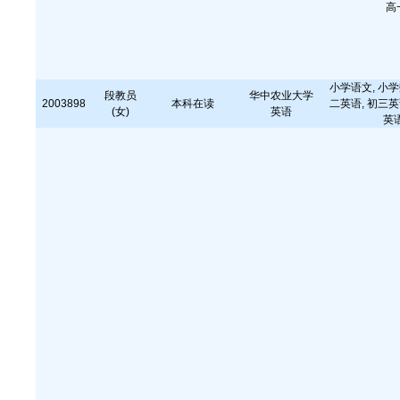
高
小学语文, 小学
段教员
华中农业大学
2003898
本科在读
二英语, 初三英
(女)
英语
英语