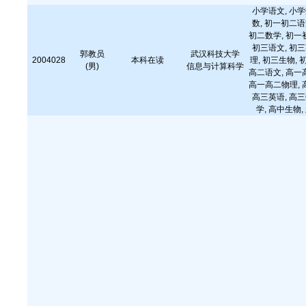
小学语文, 小学
数, 初一初二语
初二数学, 初一
初三语文, 初三
郭教员
武汉科技大学
2004028
本科在读
理, 初三生物, 
(男)
信息与计算科学
高二语文, 高一
高一高二物理, 
高三英语, 高三
学, 高中生物