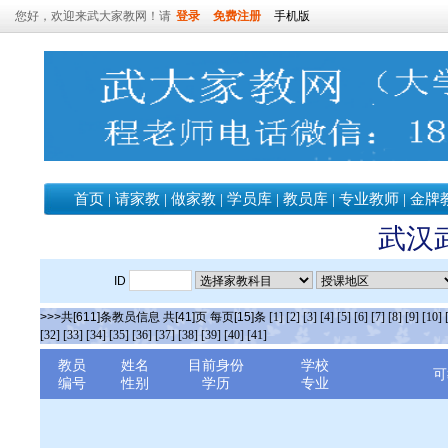
您好，欢迎来武大家教网！请
登录
免费注册
手机版
首页
|
请家教
|
做家教
|
学员库
|
教员库
|
专业教师
|
金牌
武汉
ID
>>>共[611]条教员信息 共[41]页 每页[15]条
[1]
[2]
[3]
[4]
[5]
[6]
[7]
[8]
[9]
[10]
[32]
[33]
[34]
[35]
[36]
[37]
[38]
[39]
[40]
[41]
教员
姓名
目前身份
学校
可
编号
性别
学历
专业