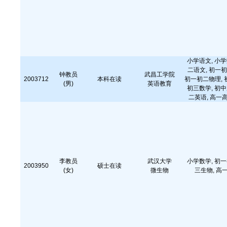
小学语文, 小学
二语文, 初一初
钟教员
武昌工学院
2003712
本科在读
初一初二物理, 
(男)
英语教育
初三数学, 初中
二英语, 高一
李教员
武汉大学
小学数学, 初一
2003950
硕士在读
(女)
微生物
三生物, 高