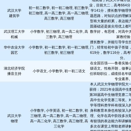
现就读于武汉大学城市设
业，目前大二，高考664分
初一初二数学, 初一初二物理, 初三数学,
武汉大学
学141分，擅长数学物理
初三物理, 高一高二数学, 高一高二物理,
建筑学
题思路，对知识点的理解
高三数学, 高三物理
型有大量的积累，表达能
固基础还是拔尖培优上都
武汉理工大学
小学数学, 初三物理, 高一高二化学, 高
数学好，有思维，对高中
机械
三数学, 高三物理
家教经验
擅长数学，并能引导学生
华中农业大学
小学数学, 初一初二数学, 初一初二物理,
门，经常给初中孩子答疑
园艺
初三数学, 初三物理
619分，数学116分，高考
分。
在全国百强——鲁巷实验
湖北经济学院
级语文。性格开朗，做事
小学语文, 小学数学, 初一初二语文
播音主持
任班助职位，成绩排名年级
专业素养
本人武汉大学物理学院大
获得：2021年全国高中
第38届高中生物理竞赛二
高中生化学竞赛二等奖。
学等理科类学科有很深入
小学数学, 小学英语, 初一初二数学, 初
身和教育本身也有较深入
武汉大学
三物理, 高一高二数学, 高一高二物理,
理、化学在高中阶段多次
物理
高一高二化学, 高三数学, 高三物理, 高
有较强的表达能力和讲解
三化学
多次在课堂上帮助老师讲