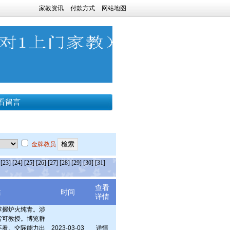
家教资讯
付款方式
网站地图
看留言
金牌教员
[23]
[24]
[25]
[26]
[27]
[28]
[29]
[30]
[31]
查看
述
时间
详情
掌握炉火纯青。涉
皆可教授。博览群
不看。交际能力出
2023-03-03
详情