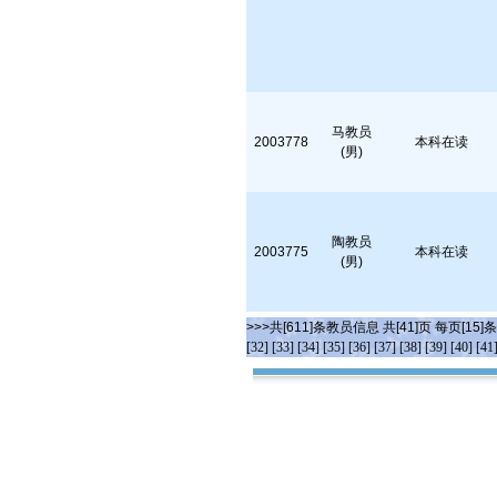
马教员
2003778
本科在读
(男)
陶教员
2003775
本科在读
(男)
>>>共[611]条教员信息 共[41]页 每页[15]
[32]
[33]
[34]
[35]
[36]
[37]
[38]
[39]
[40]
[41