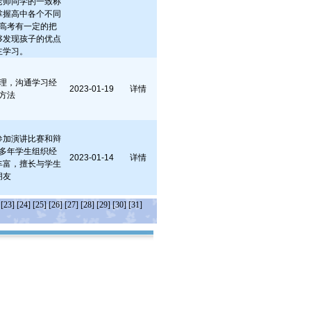
老师同学的一致称
掌握高中各个不同
高考有一定的把
够发现孩子的优点
主学习。
理，沟通学习经
2023-01-19
详情
方法
参加演讲比赛和辩
多年学生组织经
2023-01-14
详情
丰富，擅长与学生
朋友
[23]
[24]
[25]
[26]
[27]
[28]
[29]
[30]
[31]