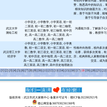
帮助同学解答问题，获得
赞，熟悉高中的知识点，
模块知识的做题方法，对
握，善于与孩子沟通，能
善于引导孩子自
小学语文, 小学数学, 小学英语, 初一初
二英语, 初一初二数学, 初一初二物理,
武汉大学
沟通能力强，了解孩子心
初三英语, 初三数学, 初三物理, 初中历
测绘工程
验，教授学习
史, 高一高二语文, 高一高二英语, 高一
高二数学, 高一高二物理
小学语文, 小学数学, 小学英语, 小学奥
数, 初一初二语文, 初一初二英语, 初一
性格外向热情，校内多次
武汉理工大学
初二数学, 初三语文, 初三英语, 初三数
论赛，获得多次奖项，有
经济学
学, 初中历史, 初中地理, 高一高二语文,
历，机构和私人家教经验
高一高二英语, 高一高二数学, 高三语文,
交流，成为
高三英语, 高三数学, 高中历史地理政治
条
[1]
[2]
[3]
[4]
[5]
[6]
[7]
[8]
[9]
[10]
[11]
[12]
[13]
[14]
[15]
[16]
[17]
18
[19]
[20]
[21]
[22]
]
版权所有：武汉市武大家教中心 备案许可证号：
赣ICP备2022002921号
赣公网安备36070302361368号