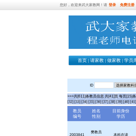
您好，欢迎来武大家教网！请
登录
免费注册
首页
|
请家教
|
做家教
|
学员
ID
>>>共[611]条教员信息 共[41]页 每页[15]
[32]
[33]
[34]
[35]
[36]
[37]
[38]
[39]
[40]
[41
教员
姓名
目前身份
编号
性别
学历
樊教员
2003841
本科在读