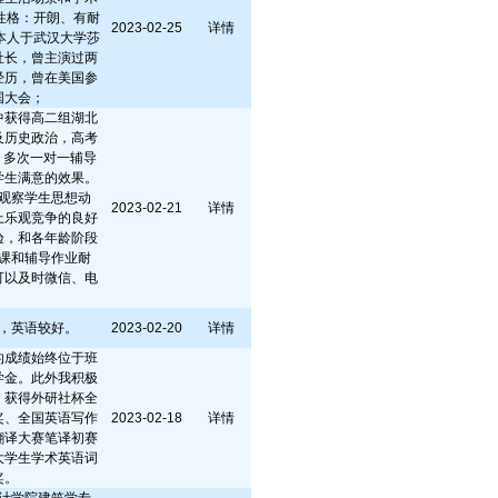
性格：开朗、有耐
2023-02-25
详情
本人于武汉大学莎
社长，曾主演过两
经历，曾在美国参
国大会；
中获得高二组湖北
及历史政治，高考
。多次一对一辅导
学生满意的效果。
观察学生思想动
2023-02-21
详情
上乐观竞争的良好
验，和各年龄阶段
课和辅导作业耐
可以及时微信、电
，英语较好。
2023-02-20
详情
的成绩始终位于班
学金。此外我积极
，获得外研社杯全
奖、全国英语写作
2023-02-18
详情
翻译大赛笔译初赛
大学生学术英语词
奖。