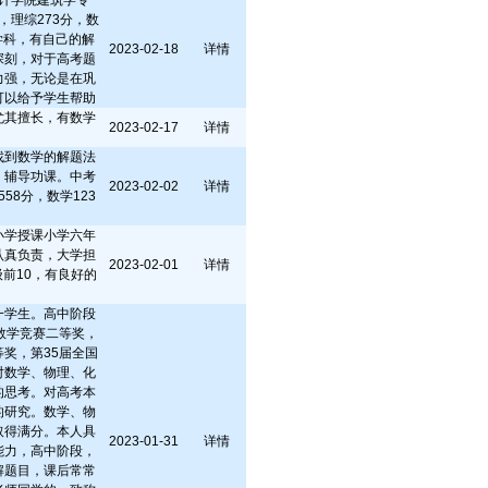
计学院建筑学专
，理综273分，数
学科，有自己的解
2023-02-18
详情
深刻，对于高考题
力强，无论是在巩
可以给予学生帮助
尤其擅长，有数学
2023-02-17
详情
找到数学的解题法
，辅导功课。中考
2023-02-02
详情
558分，数学123
小学授课小学六年
认真负责，大学担
2023-02-01
详情
前10，有良好的
。
一学生。高中阶段
生数学竞赛二等奖，
等奖，第35届全国
对数学、物理、化
的思考。对高考本
的研究。数学、物
取得满分。本人具
2023-01-31
详情
能力，高中阶段，
解题目，课后常常