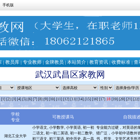
手机版
库
|
教员库
|
专业教师
|
金牌教员
|
本站简介
|
教育资讯
|
收费标准
|
查
武汉武昌区家教网
条
[1]
[2]
[3]
[4]
[5]
[6]
[7]
[8]
[9]
[10]
[11]
[12]
[13]
[14]
[15]
[16]
[17]
18
[19]
[20]
[21]
[22]
]
学校
可教授课马
自我描
专业
小学语文, 小学数学, 小学英语, 初一初
专业能力过硬，对英语的
二语文, 初一初二英语, 初一初二数学,
猎广泛，小学初中语数外
湖北工业大学
初三语文, 初三英语, 初中历史, 高一高
书，哲学，文学艺术无所