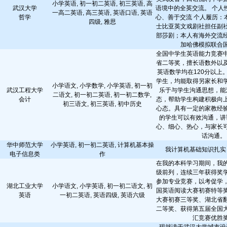
小学英语, 初一初二英语, 初三英语, 高
武汉大学
语境中的全英交流。 个人
一高二英语, 高三英语, 英语口语, 英语
哲学
心、善于交流 个人履历：
四级, 雅思
士比亚英文戏剧社担任副
部莎剧；本人有海外交流
加哈佛模拟联合
全国中学生英语能力竞赛
省二等奖，擅长语数外以
英语数学均在120分以上
学生，均能取得另家长和
小学语文, 小学数学, 小学英语, 初一初
武汉工程大学
乐于与学生沟通思想，能
二语文, 初一初二英语, 初一初二数学,
会计
态，帮助学生构建积极向
初三语文, 初三英语, 初中历史
心态。具有一定的家教经
的学生可以有效沟通，讲
心、细心、热心，与家长
话沟通。
华中师范大学
小学英语, 初一初二英语, 计算机基本操
我计算机基础知识扎实
电子信息类
作
在我的本科学习期间，我
级前列，连续三年获得奖
参加专业竞赛，以考促学
湖北工业大学
小学语文, 小学英语, 初一初二语文, 初
国英语阅读大赛初赛特等
英语
一初二英语, 英语四级, 英语六级
大赛初赛三等奖、湖北省
二等奖、获得第五届全国
汇竞赛优胜