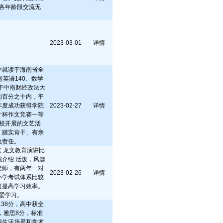
各年龄段交流无
2023-03-01
详情
中就读于海南省全
英语140、数学
读于中南财经政法大
的百分之十内，平
一年度成功获得学院
2023-02-27
详情
才杯作文竞赛一等
校开展的文艺活
、踏实肯干、有亲
负责任。
 龙文教育演讲比
我介绍:活泼，风趣
老师，有两年一对
2023-02-26
详情
小学考试体系比较
度提高学习效率。
爱学习。
138分，高中获全
，雅思8分，标准
握生活场景和学术