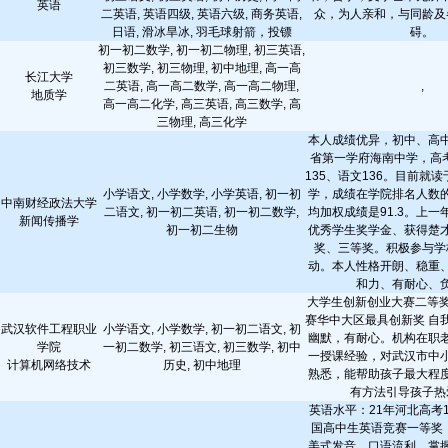
英语
二英语, 英语四级, 英语六级, 商务英语,
众，为人亲和，与同龄及
日语, 滑冰旱冰, 羽毛球射箭，投镖
碍。
初一初二数学, 初一初二物理, 初三英语,
初三数学, 初三物理, 初中地理, 高一高
长江大学
二英语, 高一高二数学, 高一高二物理,
,
地质学
高一高二化学, 高三英语, 高三数学, 高
三物理, 高三化学
本人成绩优异，初中、高
省第一学府海南中学，高考
135、语文136。目前就
小学语文, 小学数学, 小学英语, 初一初
学，成绩在学院排名人数
中南财经政法大学
二语文, 初一初二英语, 初一初二数学,
均加权成绩是91.3。上
新闻传播学
初一初二生物
优秀学生奖学金、获得楚
奖、三等奖。积极参与学
动。本人性格开朗、稳重
和力、有耐心、
大学生创新创业大赛二等奖
赛华中大区最具创新奖 自
武汉软件工程职业
小学语文, 小学数学, 初一初二语文, 初
幽默，有耐心。机构在职
学院
一初二数学, 初三语文, 初三数学, 初中
一授课经验，对武汉市中
计算机网络技术
历史, 初中地理
熟悉，能帮助孩子最大程
有方法引导孩子热
英语水平：21年河北高考
国高中生英语竞赛一等奖
美式发音，口语流利，掌