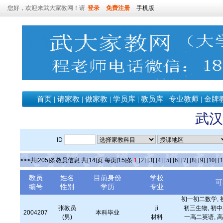
您好，欢迎来武大家教网！请
登录
免费注册
手机版
首页
|
请家教
|
做家教
|
学员库
|
教员库
|
专业教师
|
金牌
武汉
ID
>>>共[205]条教员信息 共[14]页 每页[15]条
1
[2]
[3]
[4]
[5]
[6]
[7]
[8]
[9]
[10]
[1
教员
姓名
目前身份
学校
可
编号
性别
学历
专业
初一初二数学, 
张教员
ji
初三生物, 初中
2004207
本科毕业
(男)
材料
一高二英语, 高