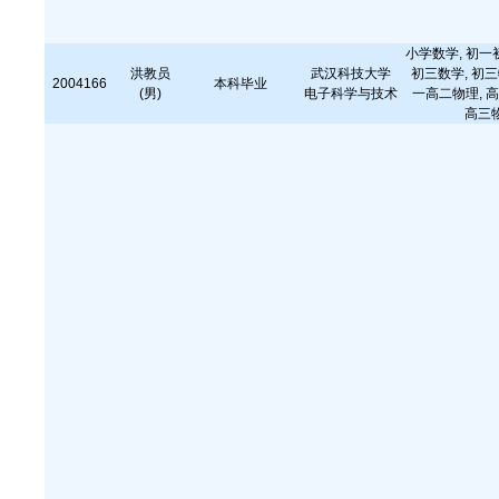
小学数学, 初一
洪教员
武汉科技大学
初三数学, 初三
2004166
本科毕业
(男)
电子科学与技术
一高二物理, 高
高三物