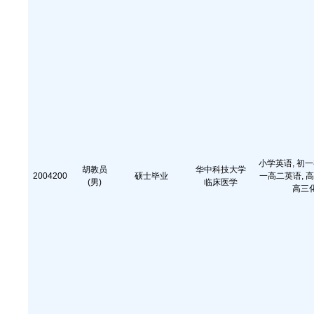
小学英语, 初一
胡教员
华中科技大学
2004200
硕士毕业
一高二英语, 高
(男)
临床医学
高三化