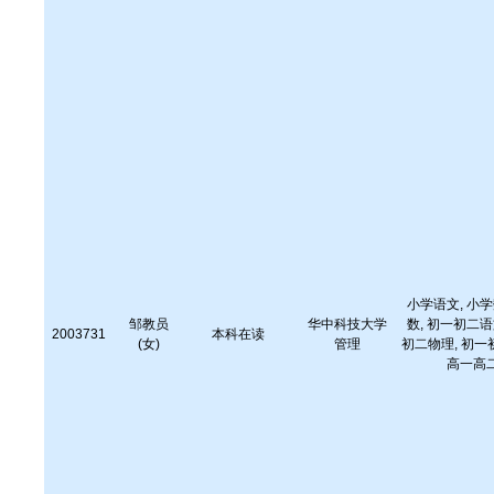
小学语文, 小学
邹教员
华中科技大学
数, 初一初二语
2003731
本科在读
(女)
管理
初二物理, 初一
高一高二