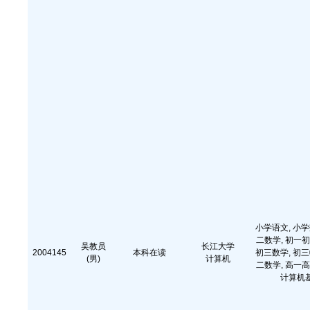
小学语文, 小学
二数学, 初一初
吴教员
长江大学
2004145
本科在读
初三数学, 初三
(男)
计算机
二数学, 高一高
计算机基