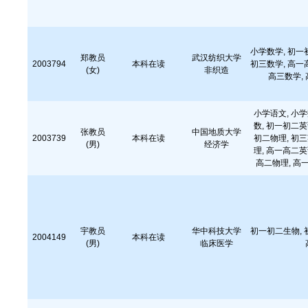
小学数学, 初一
郑教员
武汉纺织大学
2003794
本科在读
初三数学, 高一
(女)
非织造
高三数学, 
小学语文, 小学
数, 初一初二英
张教员
中国地质大学
2003739
本科在读
初二物理, 初三
(男)
经济学
理, 高一高二英
高二物理, 高
宇教员
华中科技大学
初一初二生物, 
2004149
本科在读
(男)
临床医学