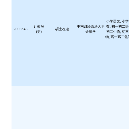
小学语文, 小学
计教员
中南财经政法大学
数, 初一初二语
2003643
硕士在读
(男)
金融学
初二生物, 初三
物, 高一高二化