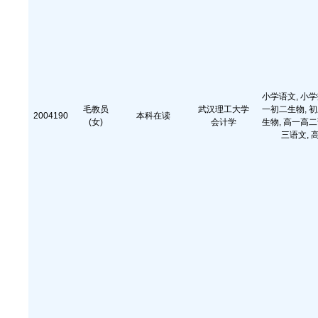
小学语文, 小学
毛教员
武汉理工大学
一初二生物, 初
2004190
本科在读
(女)
会计学
生物, 高一高二
三语文, 