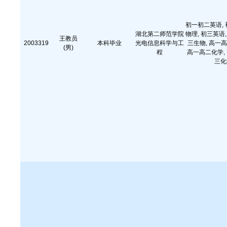
初一初二英语, 
湖北第二师范学院
物理, 初三英语,
王教员
2003319
本科毕业
光电信息科学与工
三生物, 高一高
(男)
程
高一高二化学, 
三化