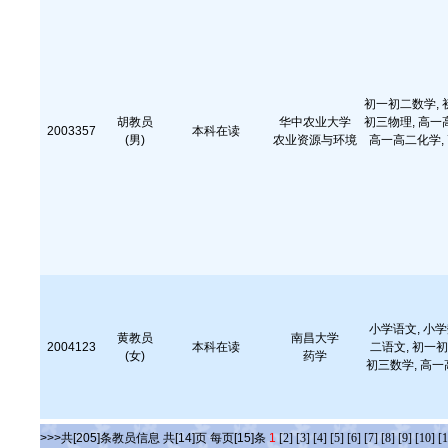
初一初二数学, 
胡教员
华中农业大学
初三物理, 高一
2003357
本科在读
(男)
农业资源与环境
高一高二化学, 
小学语文, 小学
黄教员
南昌大学
2004123
本科在读
二语文, 初一初
(女)
药学
初三数学, 高一
>>>共[205]条教员信息 共[14]页 每页[15]条
1
[2]
[3]
[4]
[5]
[6]
[7]
[8]
[9]
[10]
[1