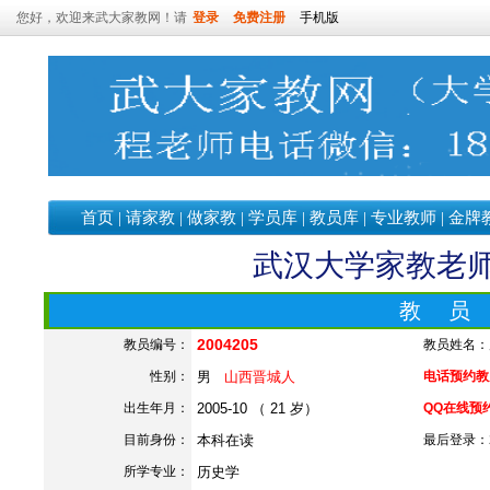
您好，欢迎来武大家教网！请
登录
免费注册
手机版
首页
|
请家教
|
做家教
|
学员库
|
教员库
|
专业教师
|
金牌
武汉大学家教老师—
教 员
2004205
教员编号：
教员姓名：
性别：
男
山西晋城人
电话预约教员：
出生年月：
2005-10 （ 21 岁）
QQ在线预
目前身份：
本科在读
最后登录：202
所学专业：
历史学