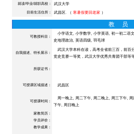
就读/毕业/就职高校：
武汉大学
目前生活住所：
武昌区. （
寒暑假要回老家
）
教 员
小学语文, 小学数学, 小学英语, 初一初二语文,
可教授科目：
史地理政治, 英语四级, 羽毛球
武汉大学本科在读，高考全省前三百，前百分
自我描述、特长展示
：
党史竞赛一等奖，武汉大学优秀共青团干部等
所获证书
：
可授课区域描述：
武昌区
周一晚上, 周二下午, 周二晚上, 周三下午, 周
可授课时间：
下午, 周日晚上
家教简历：
学员评价：
教学成果：