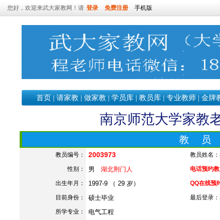
您好，欢迎来武大家教网！请
登录
免费注册
手机版
首页
|
请家教
|
做家教
|
学员库
|
教员库
|
专业教师
|
金牌
南京师范大学家教老师
教 员
2003973
教员编号：
教员姓名：
性别：
男
湖北荆门人
电话预约教员：
出生年月：
1997-9 （ 29 岁）
QQ在线预
目前身份：
硕士毕业
最后登录：202
所学专业：
电气工程