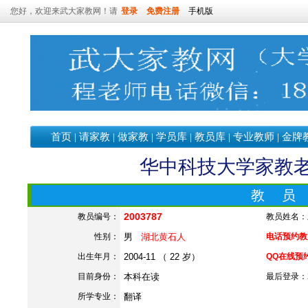
您好，欢迎来武大家教网！请
登录
免费注册
手机版
首页
|
请家教
|
做家教
|
学员库
|
教员库
|
专业教师
|
金牌
华中科技大学家教老师
教 员
2003787
教员编号：
教员姓名：
性别：
男
湖北黄石人
电话预约教员：
出生年月：
2004-11 （ 22 岁）
QQ在线预
目前身份：
本科在读
最后登录：202
所学专业：
翻译