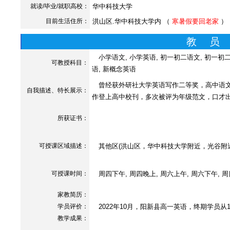
就读/毕业/就职高校：
华中科技大学
目前生活住所：
洪山区.华中科技大学内 （
寒暑假要回老家
）
教 员
小学语文, 小学英语, 初一初二语文, 初一初二英
可教授科目：
语, 新概念英语
曾经获外研社大学英语写作二等奖，高中语文
自我描述、特长展示
：
作登上高中校刊，多次被评为年级范文，口才
所获证书
：
可授课区域描述：
其他区(洪山区，华中科技大学附近，光谷附
可授课时间：
周四下午, 周四晚上, 周六上午, 周六下午, 
家教简历：
学员评价：
2022年10月，阳新县高一英语，终期学员从1
教学成果：