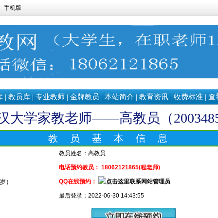
手机版
库
|
教员库
|
专业教师
|
金牌教员
|
本站简介
|
教育资讯
|
收费标准
|
查
汉大学家教老师——高教员（200348
教 员 基 本 信 息
教员姓名：
高教员
电话预约教员： 18062121865(程老师)
9 岁）
QQ在线预约：
最后登录：2022-06-30 14:43:55