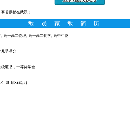
（ 寒暑假都在武汉 ）
教 员 家 教 简 历
 高一高二物理, 高一高二化学, 高中生物
几乎满分
级证书，一等奖学金
, 洪山区(武汉)