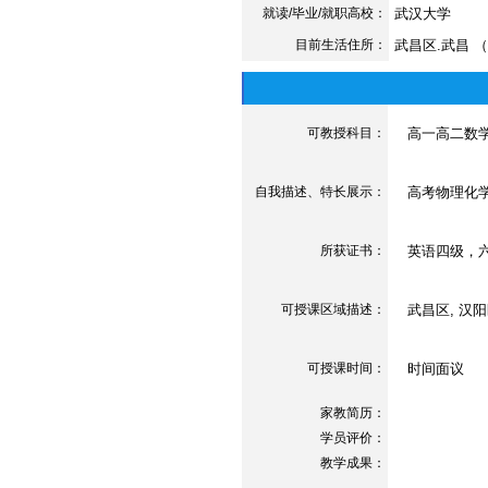
就读/毕业/就职高校：
武汉大学
目前生活住所：
武昌区.武昌 
可教授科目：
高一高二数学,
自我描述、特长展示
：
高考物理化学
所获证书
：
英语四级，六
可授课区域描述：
武昌区, 汉阳区
可授课时间：
时间面议
家教简历：
学员评价：
教学成果：