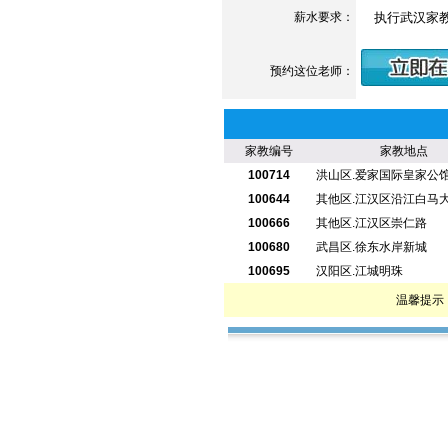
薪水要求：
执行武汉家教
预约这位老师：
家教编号
家教地点
100714
洪山区.爱家国际皇家公
100644
其他区.江汉区沿江白马
100666
其他区.江汉区崇仁路
100680
武昌区.徐东水岸新城
100695
汉阳区.江城明珠
温馨提示