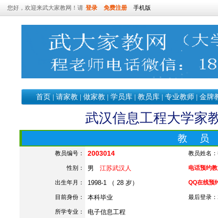
您好，欢迎来武大家教网！请
登录
免费注册
手机版
首页
|
请家教
|
做家教
|
学员库
|
教员库
|
专业教师
|
金牌
武汉信息工程大学家教老
教 员
2003014
教员编号：
教员姓名：
性别：
男
江苏武汉人
电话预约教员：
出生年月：
1998-1 （ 28 岁）
QQ在线预
目前身份：
本科毕业
最后登录：202
所学专业：
电子信息工程