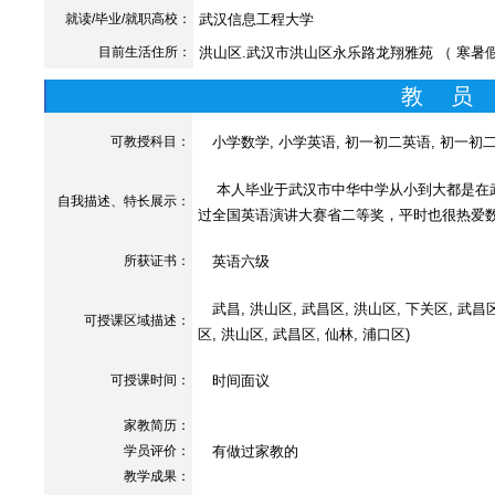
就读/毕业/就职高校：
武汉信息工程大学
目前生活住所：
洪山区.武汉市洪山区永乐路龙翔雅苑 （ 寒暑
教 员
可教授科目：
小学数学, 小学英语, 初一初二英语, 初一初二数
本人毕业于武汉市中华中学从小到大都是在武
自我描述、特长展示
：
过全国英语演讲大赛省二等奖，平时也很热爱
所获证书
：
英语六级
武昌, 洪山区, 武昌区, 洪山区, 下关区, 武昌区,
可授课区域描述：
区, 洪山区, 武昌区, 仙林, 浦口区)
可授课时间：
时间面议
家教简历：
学员评价：
有做过家教的
教学成果：