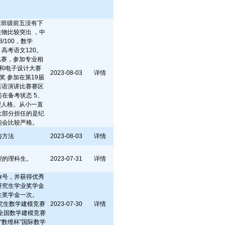
在班级前五没有下
物比较突出 ，中
/100，数学
0，高考语文120。
比赛，参加专业相
和电子设计大赛
2023-08-03
详情
奖 参加在第19届
国英语演讲比赛赛区
前在备考状态 5、
型人格。从小一直
大部分担任的是纪
能会比较严格。
与方法
2023-08-03
详情
型的理科生。
2023-07-31
详情
称号，并获得优秀
研究生学业奖学金
生奖学金一次。
研究生数学建模竞赛
2023-07-30
详情
杯”全国数学建模竞赛
获“数维杯”国际数学