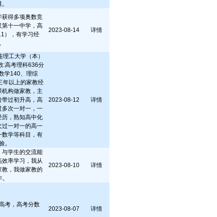
维。
学获得多项奥数竞
汉第十一中学，高
2023-08-14
详情
11），有学习经
。
连理工大学（本）
:高考理科636分
数学140、理综
有三年以上的家教经
课机构做家教，主
曾带过初升高，高
2023-08-12
详情
过多次一对一，一
经历，熟知高中化
次过一对一的高一
一数学等科目，有
验。
，与学生的交流能
高效率学习，我从
2023-08-10
详情
家教，我做家教的
年。
高考，高考分数
2023-08-07
详情