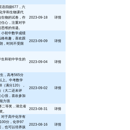
语四级677，六
级化学和生物课代
与生物的试卷，作
2023-09-18
详情
责任心，注重对学
习思维的传递。
，小初中数学成绩
风格有趣，喜欢跟
2023-09-09
详情
朗，时间不受限
学生和初中学生的
2023-09-04
详情
生，高考565分
0以上。中考数学
18（满分120），
2023-09-02
详情
金（大二还未评
任心强，喜欢参加
能力强
竞赛二等奖，湖北省
2023-08-31
详情
奖。
，对于高中化学有
00分，化学97
2023-08-16
详情
面，也可以培养孩