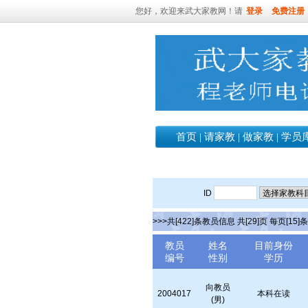
您好，欢迎来武大家教网！请
登录
免费注册
首页
|
请家教
|
做家教
|
学员
ID
>>>共[422]条教员信息 共[29]页 每页[15]
教员
姓名
目前身份
编号
性别
学历
向教员
2004017
本科在读
(男)