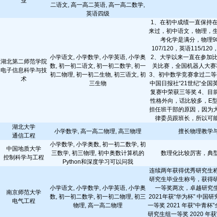
业
二语文, 高一高二英语, 高一高二数学,
英语四级
1、在初中成绩一直保持
来过，初中语文，物理，生
考化学是满分，物理98
107/120，英语115/12
小学语文, 小学数学, 小学英语, 小学奥
2、大学以来一直在参加
湖北第二师范学院
数, 初一初二语文, 初一初二数学, 初一
关比赛，全国机器人大赛
电子信息科学与技
初二物理, 初一初二生物, 初三语文, 初
3、初中数学竞赛拿过二等
术
三生物
中国日报社“21世纪“全
复赛中荣获三等奖 4、目
性格外向，话比较多，E
担任班干部的原因，因为
律委员跟班长，所以可
湖北大学
小学数学, 高一高二物理, 高三物理
擅长物理教学
通信工程
小学数学, 小学奥数, 初一初二数学, 初
中国地质大学
三数学, 初三物理, 初中奥数计算机的
数理化比较厉害，典
控制科学与工程
Python和深度学习可以问我
连续两年获得优秀研究生
研究生毕业生称号，获得
小学语文, 小学数学, 小学英语, 小学奥
一等奖两次，卓越研究
南京师范大学
数, 初一初二数学, 初一初二物理, 初三
2021年获“华为杯” 中国
电气工程
物理, 高一高二物理
一等奖 2021 年获“中青
研究生组一等奖 2020 年