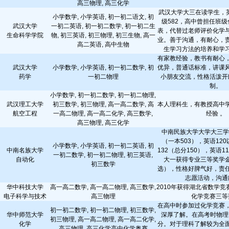
高三物理, 高三化学
武汉大学大三在读学生，英
小学数学, 小学英语, 初一初二语文, 初
级582，高中曾担任班
武汉大学
一初二英语, 初一初二数学, 初一初二生
表，代替过老师评价化学
生命科学学院
物, 初三英语, 初三物理, 初三生物, 高一
业。善于沟通，有耐心，
高二英语, 高中生物
生学习方法的培养和学
有家教经验，教书有耐心
武汉大学
小学数学, 小学英语, 初一初二数学, 初
优异，普通话标准，讲课
药学
一初二物理
小朋友交流，性格活泼开
制。
小学数学, 初一初二数学, 初一初二物理,
武汉理工大学
初三数学, 初三物理, 高一高二数学, 高
本人理科生，有教授高中
航空工程
一高二物理, 高一高二化学, 高三数学,
经验 。
高三物理, 高三化学
中南民族大学大学大三学
（一本503），英语12
小学数学, 小学英语, 初一初二英语, 初
中南名族大学
132（总分150），英语1
一初二数学, 初一初二物理, 初三英语,
自动化
大一获得专业三等奖学
初三数学
选），性格好脾气好，责
志愿活动，沟通
华中科技大学
高一高二数学, 高一高二物理, 高三数学,
2010年获得湖北省数学
电子科学与技术
高三物理
化学竞赛三等
在高中时参加过化学竞赛
初一初二数学, 初一初二物理, 初三数学,
华中师范大学
深厚了解。在高考时物理1
初三物理, 高一高二物理, 高一高二化学,
化学
分。对于理科了解较为全
高三物理, 高三化学高中化学奥赛