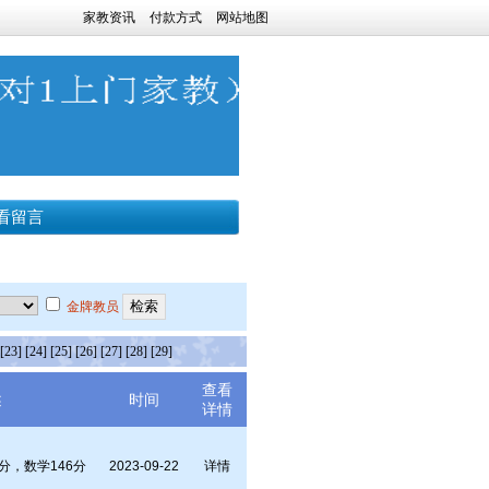
家教资讯
付款方式
网站地图
看留言
金牌教员
[23]
[24]
[25]
[26]
[27]
[28]
[29]
查看
述
时间
详情
分，数学146分
2023-09-22
详情