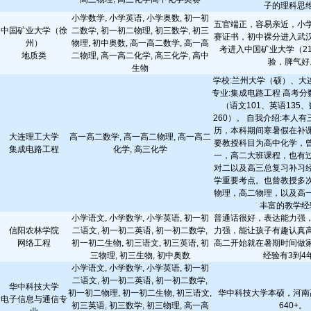
子的理科思
小学数学, 小学英语, 小学奥数, 初一初
五官端正，容易亲近，小
中国矿业大学（徐
二数学, 初一初二物理, 初三数学, 初三
赛证书，初中裸分进入武
州）
物理, 初中奥数, 高一高二数学, 高一高
考进入中国矿业大学（2
地质类
二物理, 高一高二化学, 高三化学, 高中
验，脾气好
生物
学校:兰州大学（硕）、大
专业:集成电路工程 高考分数
（语文101、英语135、
260）。 自我介绍:本人
历，本科期间寒暑假在补
大连理工大学
高一高二数学, 高一高二物理, 高一高二
要教授科目为高中化学，
集成电路工程
化学, 高三化学
一，高二大班课程，也有
对二以及高三总复习补习
学重要考点。也曾教授多
物理，高二物理，以及高
丰富的教学经
小学语文, 小学数学, 小学英语, 初一初
普通话很好，表达能力强
信阳农林学院
二语文, 初一初二英语, 初一初二数学,
力强，能让孩子有趣认真
网络工程
初一初二生物, 初三语文, 初三英语, 初
高二开始就在暑期时间做
三物理, 初三生物, 初中奥数
经验有3到4
小学语文, 小学数学, 小学英语, 初一初
二语文, 初一初二英语, 初一初二数学,
华中科技大学
初一初二物理, 初一初二生物, 初三语文,
华中科技大学本硕，河南
电子信息与通信专
初三英语, 初三数学, 初三物理, 高一高
640+。