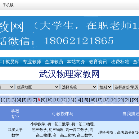
手机版
库
|
教员库
|
专业教师
|
金牌教员
|
本站简介
|
教育资讯
|
收费标准
|
查
武汉物理家教网
条
[1]
[2]
[3]
[4]
[5]
[6]
[7]
8
[9]
[10]
[11]
[12]
[13]
[14]
[15]
[16]
[17]
[18]
[19]
[20]
[21]
[22]
学校
可教授课马
自我描
专业
小学数学, 初一初二数学, 初一初二物理,
武汉大学
初三数学, 初三物理, 高一高二数学, 高
理科强项，高考总分671
数学
一高二物理, 高一高二化学, 高三数学,