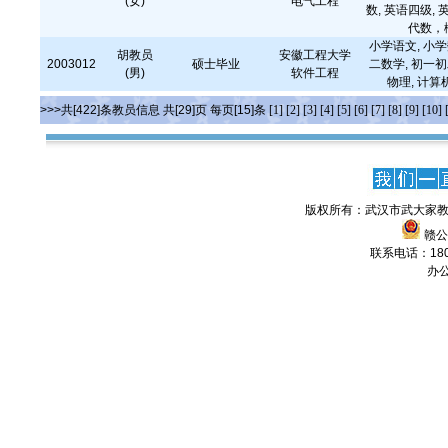
(女)
电气工程
数, 英语四级,
代数，
小学语文, 小学
胡教员
安徽工程大学
2003012
硕士毕业
二数学, 初一初
(男)
软件工程
物理, 计
>>>共[422]条教员信息 共[29]页 每页[15]条
[1]
[2]
[3]
[4]
[5]
[6]
[7]
[8]
[9]
[10]
版权所有：武汉市武大家教
赣公网
联系电话：1806
办公