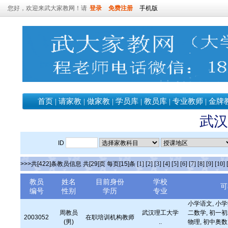
您好，欢迎来武大家教网！请
登录
免费注册
手机版
首页
|
请家教
|
做家教
|
学员库
|
教员库
|
专业教师
|
金牌
武汉
ID
>>>共[422]条教员信息 共[29]页 每页[15]条
[1]
[2]
[3]
[4]
[5]
[6]
[7]
[8]
[9]
[10]
教员
姓名
目前身份
学校
可
编号
性别
学历
专业
小学语文, 小学
周教员
武汉理工大学
二数学, 初一初
2003052
在职培训机构教师
(男)
..
物理, 初中奥数