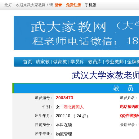
您好，欢迎来武大家教网！请
登录
免费注册
手机版
首页
|
请家教
|
做家教
|
学员库
|
教员库
|
专业教师
|
金牌
武汉大学家教老师—
教 员
2003473
教员编号：
教员姓名：
性别：
女
湖北黄冈人
电话预约教员：
出生年月：
2002-10 （ 24 岁）
QQ在线预
目前身份：
本科在读
最后登录：202
所学专业：
物流管理