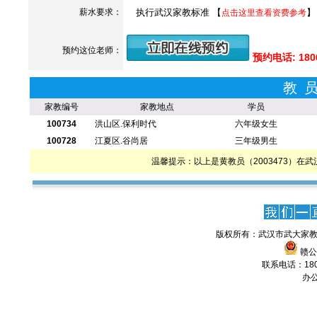
薪水要求：
执行武汉家教标准 【
】
点击这里查看资费参考
预约这位老师：
预约电话: 180
教
家教编号
家教地点
学员
100734
洪山区.保利时代
六年级女生
100728
江夏区.谷尚居
三年级男生
温馨提示：以上是黄教员（2003473）
版权所有：武汉市武大家教
赣公网
联系电话：1806
办公