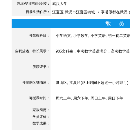
就读/毕业/就职高校：
武汉大学
目前生活住所：
江夏区.武汉市江夏区锦城 （ 寒暑假都在武汉 
教 员
可教授科目：
小学语文, 小学数学, 小学英语, 初一初二英语
自我描述、特长展示
：
985文科生，中考数学英语满分，高考数学英语
所获证书
：
可授课区域描述：
洪山区, 江夏区(路上时间不超过一小时即可)
可授课时间：
周六上午, 周六下午, 周日上午, 周日下午
家教简历：
学员评价：
教学成果：