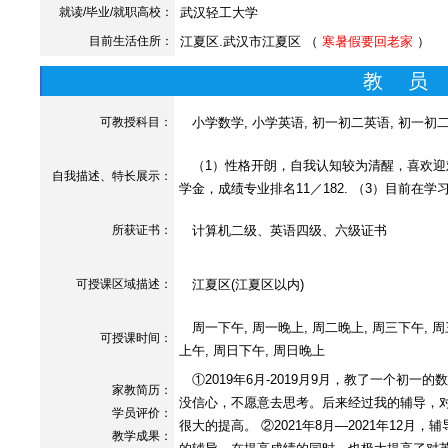
就读/毕业/就职高校：
武汉轻工大学
目前生活住所：
江夏区.武汉市江夏区 （
寒暑假要回老家
）
教 员
可教授科目：
小学数学, 小学英语, 初一初二英语, 初一初
（1）性格开朗，自我认知较为清醒，喜欢迎
自我描述、特长展示
：
学金，成绩专业排名11／182. （3）目前
所获证书
：
计算机二级、英语四级、六级证书
可授课区域描述：
江夏区(江夏区以内)
周一下午, 周一晚上, 周二晚上, 周三下午, 周
可授课时间：
上午, 周日下午, 周日晚上
①2019年6月-2019月9月，教了一个初
家教简历：
没信心，不愿意去思考。后来经过我的辅导，
学员评价：
很大的提高。 ②2021年8月—2021年1
教学成果：