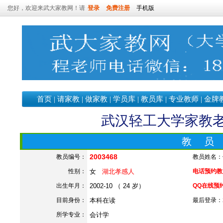
您好，欢迎来武大家教网！请
登录
免费注册
手机版
首页
|
请家教
|
做家教
|
学员库
|
教员库
|
专业教师
|
金牌
武汉轻工大学家教老师
教 员
2003468
教员编号：
教员姓名：
性别：
女
湖北孝感人
电话预约教员：
出生年月：
2002-10 （ 24 岁）
QQ在线预
目前身份：
本科在读
最后登录：202
所学专业：
会计学