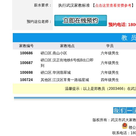
薪水要求：
执行武汉家教标准 【
】
点击这里查看资费参考
预约这位老师：
预约电话: 180
教
家教编号
家教地点
学员
100686
硚口区.燕山小区
六年级男生
硚口区.汉正街地铁6号线B出口即
100687
六年级男生
到
100698
硚口区.华润翡翠城
六年级男生
100724
其他区.江汉区常青一路福星城
四年级男生
温馨提示：以上是郑教员（2003466）
版权所有：武汉市武大家教
赣公网
联系电话：1806