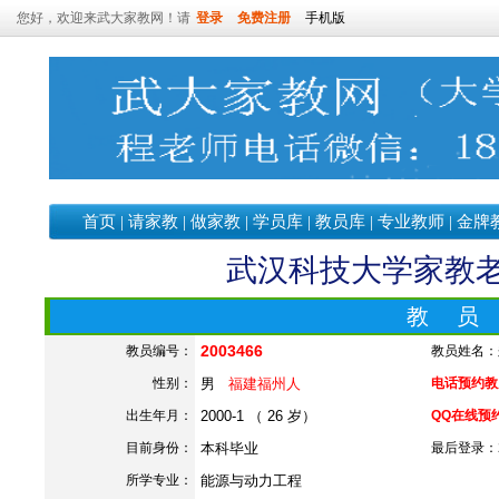
您好，欢迎来武大家教网！请
登录
免费注册
手机版
首页
|
请家教
|
做家教
|
学员库
|
教员库
|
专业教师
|
金牌
武汉科技大学家教老师
教 员
2003466
教员编号：
教员姓名：
性别：
男
福建福州人
电话预约教员：
出生年月：
2000-1 （ 26 岁）
QQ在线预
目前身份：
本科毕业
最后登录：202
所学专业：
能源与动力工程