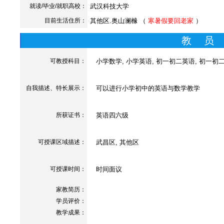
就读/毕业/就职高校：
武汉科技大学
目前生活住所：
其他区.奥山澜橼 （
寒暑假要回老家
）
教 员
可教授科目：
小学数学, 小学英语, 初一初二英语, 初一初二
自我描述、特长展示
：
可以进行小学初中的英语与数学教学
所获证书
：
英语四六级
可授课区域描述：
武昌区, 其他区
可授课时间：
时间面议
家教简历：
学员评价：
教学成果：