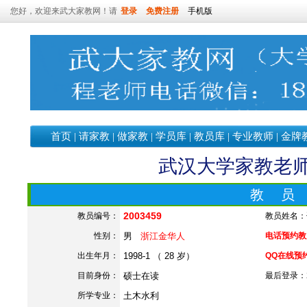
您好，欢迎来武大家教网！请
登录
免费注册
手机版
首页
|
请家教
|
做家教
|
学员库
|
教员库
|
专业教师
|
金牌
武汉大学家教老师—
教 员
2003459
教员编号：
教员姓名：
性别：
男
浙江金华人
电话预约教员：
出生年月：
1998-1 （ 28 岁）
QQ在线预
目前身份：
硕士在读
最后登录：202
所学专业：
土木水利