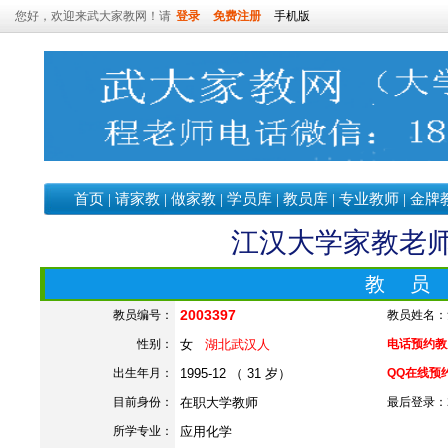
您好，欢迎来武大家教网！请
登录
免费注册
手机版
首页
|
请家教
|
做家教
|
学员库
|
教员库
|
专业教师
|
金牌
江汉大学家教老师—
教 员
2003397
教员编号：
教员姓名：
性别：
女
湖北武汉人
电话预约教员：
出生年月：
1995-12 （ 31 岁）
QQ在线预
目前身份：
在职大学教师
最后登录：202
所学专业：
应用化学