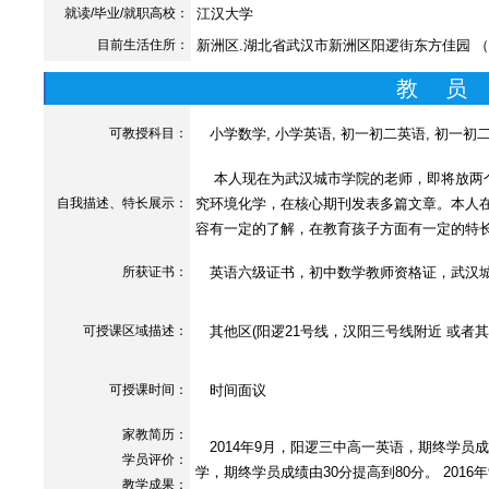
就读/毕业/就职高校：
江汉大学
目前生活住所：
新洲区.湖北省武汉市新洲区阳逻街东方佳园 （
教 员
可教授科目：
小学数学, 小学英语, 初一初二英语, 初一初
本人现在为武汉城市学院的老师，即将放两个
自我描述、特长展示
：
究环境化学，在核心期刊发表多篇文章。本人
容有一定的了解，在教育孩子方面有一定的特
所获证书
：
英语六级证书，初中数学教师资格证，武汉城
可授课区域描述：
其他区(阳逻21号线，汉阳三号线附近 或者其
可授课时间：
时间面议
家教简历：
2014年9月，阳逻三中高一英语，期终学员成
学员评价：
学，期终学员成绩由30分提高到80分。 201
教学成果：