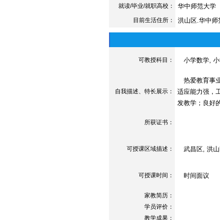
就读/毕业/就职高校：
华中师范大学
目前生活住所：
洪山区.华中师
可教授科目：
小学数学, 小
热爱教育事业
自我描述、特长展示
：
适应能力强，
发教学；良好
所获证书
：
可授课区域描述：
武昌区, 洪山
可授课时间：
时间面议
家教简历：
学员评价：
教学成果：