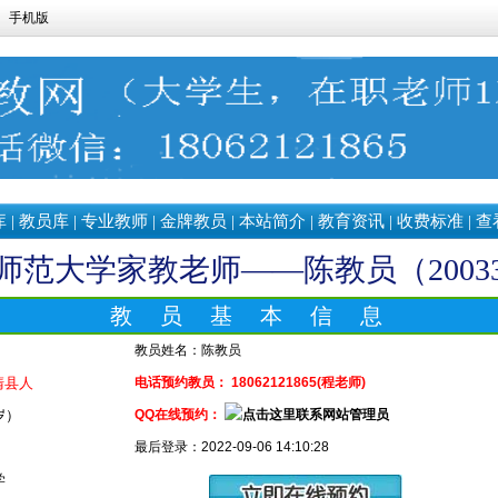
手机版
库
|
教员库
|
专业教师
|
金牌教员
|
本站简介
|
教育资讯
|
收费标准
|
查
师范大学家教老师——陈教员（20033
教 员 基 本 信 息
教员姓名：
陈教员
清县人
电话预约教员： 18062121865(程老师)
 岁）
QQ在线预约：
最后登录：2022-09-06 14:10:28
学