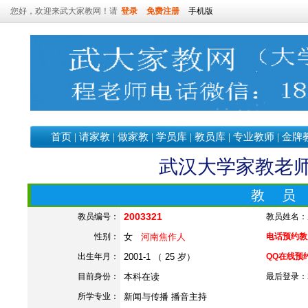
您好，欢迎来武大家教网！请
登录
免费注册
手机版
首页
|
请家教
|
做家教
|
学员库
|
教员库
|
专业教师
|
金牌
武汉大学家教老师—
教 员
2003321
教员编号：
教员姓名：
性别：
女
河南焦作人
电话预约教员：
出生年月：
2001-1 （ 25 岁）
QQ在线预
目前身份：
本科在读
最后登录：202
所学专业：
新闻与传播 播音主持