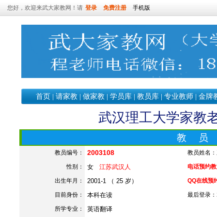
您好，欢迎来武大家教网！请
登录
免费注册
手机版
首页
|
请家教
|
做家教
|
学员库
|
教员库
|
专业教师
|
金牌
武汉理工大学家教老师
教 员
2003108
教员编号：
教员姓名：
性别：
女
江苏武汉人
电话预约教员：
出生年月：
2001-1 （ 25 岁）
QQ在线预
目前身份：
本科在读
最后登录：202
所学专业：
英语翻译