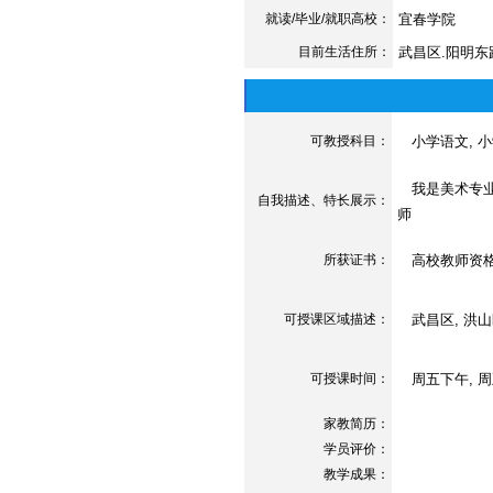
就读/毕业/就职高校：
宜春学院
目前生活住所：
武昌区.阳明东
可教授科目：
小学语文, 小
我是美术专业
自我描述、特长展示
：
师
所获证书
：
高校教师资格
可授课区域描述：
武昌区, 洪山
可授课时间：
周五下午, 周
家教简历：
学员评价：
教学成果：