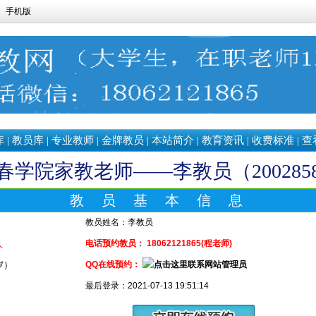
手机版
库
|
教员库
|
专业教师
|
金牌教员
|
本站简介
|
教育资讯
|
收费标准
|
查
春学院家教老师——李教员（200285
教 员 基 本 信 息
教员姓名：
李教员
人
电话预约教员： 18062121865(程老师)
 岁）
QQ在线预约：
最后登录：2021-07-13 19:51:14