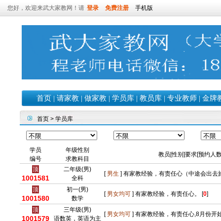
您好，欢迎来武大家教网！请
登录
免费注册
手机版
首页
|
请家教
|
做家教
|
学员库
|
教员库
|
专业教师
|
金牌
首页
> 学员库
学员
年级性别
教员[性别]要求[预约人数
编号
求教科目
顶
二年级(男)
[
男生
] 有家教经验，有责任心（中途会出去旅
1001581
全科
顶
初一(男)
[
男女均可
] 有家教经验，有责任心。 [
0
]
1001580
数学
顶
三年级(男)
[
男女均可
] 有家教经验，有责任心,8月份开始
1001579
语数英，英语为主