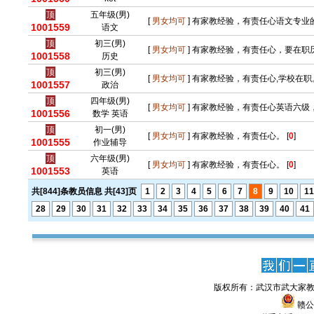
顶
五年级(男)
[
男女均可
] 有家教经验，有责任心语文专业的
1001559
语文
顶
初三(男)
[
男女均可
] 有家教经验，有责任心，要在职历
1001558
历史
顶
初三(男)
[
男女均可
] 有家教经验，有责任心,学校在职。
1001557
政治
顶
四年级(男)
[
男女均可
] 有家教经验，有责任心英语六级
1001556
数学 英语
顶
初一(男)
[
男女均可
] 有家教经验，有责任心。 [
0
]
1001555
作业辅导
顶
六年级(男)
[
男女均可
] 有家教经验，有责任心。 [
0
]
1001553
英语
共[844]条教员信息 共[43]页
1
2
3
4
5
6
7
8
9
10
11
28
29
30
31
32
33
34
35
36
37
38
39
40
41
版权所有：武汉市武大家教
赣公网