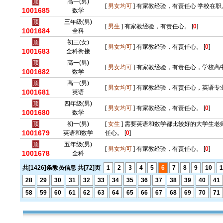
顶
高一(男)
[
男女均可
] 有家教经验，有责任心 学校在职。
1001685
数学
顶
三年级(男)
[
男生
] 有家教经验，有责任心。 [
0
]
1001684
全科
顶
初三(女)
[
男女均可
] 有家教经验，有责任心。 [
0
]
1001683
全科衔接
顶
高一(男)
[
男女均可
] 有家教经验，有责任心，学校高中
1001682
数学
顶
高一(男)
[
男女均可
] 有家教经验，有责任心，英语专业
1001681
英语
顶
四年级(男)
[
男女均可
] 有家教经验，有责任心。 [
0
]
1001680
数学
顶
初一(男)
[
女生
] 需要英语和数学都比较好的大学生
1001679
英语和数学
任心。 [
0
]
顶
五年级(男)
[
男女均可
] 有家教经验，有责任心。 [
0
]
1001678
全科
共[1426]条教员信息 共[72]页
1
2
3
4
5
6
7
8
9
10
1
28
29
30
31
32
33
34
35
36
37
38
39
40
41
58
59
60
61
62
63
64
65
66
67
68
69
70
71