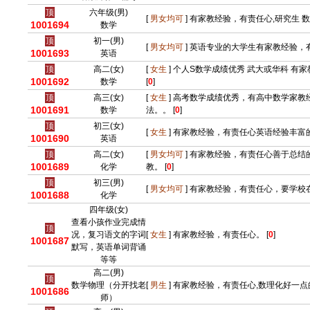
顶
六年级(男)
[
男女均可
] 有家教经验，有责任心,研究生 数
1001694
数学
顶
初一(男)
[
男女均可
] 英语专业的大学生有家教经验，有
1001693
英语
顶
高二(女)
[
女生
] 个人S数学成绩优秀 武大或华科 有
1001692
数学
[
0
]
顶
高三(女)
[
女生
] 高考数学成绩优秀，有高中数学家
1001691
数学
法。。 [
0
]
顶
初三(女)
[
女生
] 有家教经验，有责任心英语经验丰富的
1001690
英语
顶
高二(女)
[
男女均可
] 有家教经验，有责任心善于总结
1001689
化学
教。 [
0
]
顶
初三(男)
[
男女均可
] 有家教经验，有责任心，要学校在
1001688
化学
四年级(女)
查看小孩作业完成情
顶
况，复习语文的字词
[
女生
] 有家教经验，有责任心。 [
0
]
1001687
默写，英语单词背诵
等等
高二(男)
顶
数学物理（分开找老
[
男生
] 有家教经验，有责任心,数理化好一点的
1001686
师）