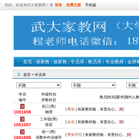
您好，欢迎来武大家教网！请
登录
免费注册
手机版
首页
|
请家教
|
做家教
|
学员库
|
教员库
|
专业教师
|
金牌
首页
> 学员库
学员
年级性别
教员[性别]要求[预约人数
编号
求教科目
顶
初三(男)
[
男生
] 有家教经验，有责任心。 [
0
]
1001698
物理
顶
三年级(男)
[
女生
] 有家教经验，有责任心。 [
0
]
1001697
英语
顶
初一(男)
[
男女均可
] 有家教经验，有责任心。 [
0
]
1001696
语数外作业辅导