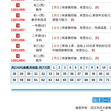
顶
高三(男)
[
男生
] 有家教经验，有责任心。 [
0
]
1001499
数学
顶
初一(男)
[
男生
] 有家教经验，有责任心,寒假年后初
1001498
数学和英语
课预习预习。 [
0
]
顶
一年级(女)
[
女生
] 有家教经验，有责任心，性格温柔。 [
1001497
拼音
顶
二年级(女)
[
女生
] 有家教经验，有责任心。 [
0
]
1001496
全科
顶
初三(女)
[
女生
] 寒假上课，连续上10次课 带的好过
1001495
物理
中物理家教经验，有责任心。 [
0
]
顶
初二(男)
[
男生
] 有家教经验，有责任心。 [
0
]
1001494
数学
共[1426]条教员信息 共[72]页
1
2
3
4
5
6
7
8
9
10
1
28
29
30
31
32
33
34
35
36
37
38
39
40
41
58
59
60
61
62
63
64
65
66
67
68
69
70
71
版权所有：武汉市武大家教