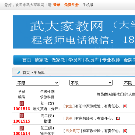
您好，欢迎来武大家教网！请
登录
免费注册
手机版
首页
|
请家教
|
做家教
|
学员库
|
教员库
|
专业教师
|
金牌
首页
> 学员库
学员
年级性别
教员[性别]要求[预约人数
编号
求教科目
顶
初一(女)
[
女生
] 有初中家教经验，有责任心。 [
0
]
1001516
语文英语（分开）
顶
高二(男)
[
男生
] 有家教经验，有责任心。 [
1
]
1001515
物理
顶
初三(男)
[
男女均可
] 有家教经验，有责任心。 [
0
]
1001514
物理化学