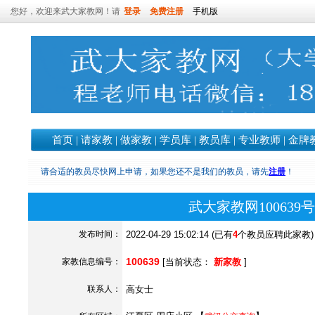
您好，欢迎来武大家教网！请
登录
免费注册
手机版
首页
|
请家教
|
做家教
|
学员库
|
教员库
|
专业教师
|
金牌
请合适的教员尽快网上申请，如果您还不是我们的教员，请先
注册
！
武大家教网10063
发布时间：
2022-04-29 15:02:14 (已有
4
个教员应聘此家教)
100639
家教信息编号：
[当前状态：
新家教
]
联系人：
高女士