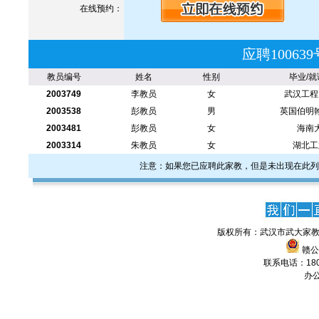
在线预约：
应聘1006
教员编号
姓名
性别
毕业/就
2003749
李教员
女
武汉工程
2003538
彭教员
男
英国伯明
2003481
彭教员
女
海南
2003314
朱教员
女
湖北工
注意：如果您已应聘此家教，但是未出现在此列
版权所有：武汉市武大家教
赣公网
联系电话：1806
办公