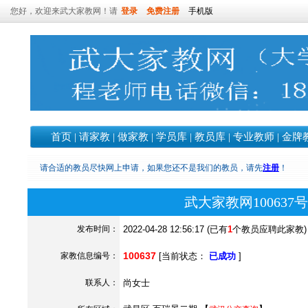
您好，欢迎来武大家教网！请
登录
免费注册
手机版
首页
|
请家教
|
做家教
|
学员库
|
教员库
|
专业教师
|
金牌
请合适的教员尽快网上申请，如果您还不是我们的教员，请先
注册
！
武大家教网10063
发布时间：
2022-04-28 12:56:17 (已有
1
个教员应聘此家教)
100637
家教信息编号：
[当前状态：
已成功
]
联系人：
尚女士