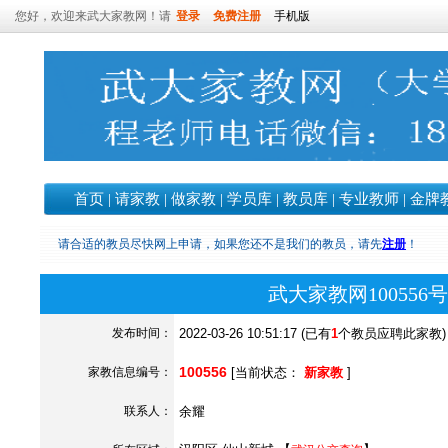
您好，欢迎来武大家教网！请
登录
免费注册
手机版
首页
|
请家教
|
做家教
|
学员库
|
教员库
|
专业教师
|
金牌
请合适的教员尽快网上申请，如果您还不是我们的教员，请先
注册
！
武大家教网10055
发布时间：
2022-03-26 10:51:17 (已有
1
个教员应聘此家教)
100556
家教信息编号：
[当前状态：
新家教
]
联系人：
余耀