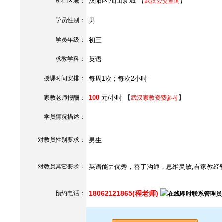
汉阳区.仙山新城 【
】
所在区域：
武汉公交查询
学员性别：
男
学员年级：
初三
求教学科：
英语
授课时间安排：
每周1次；每次2小时
100
元/小时 【
】
家教老师报酬：
武汉家教资费参考
学员情况描述：
对教员性别要求：
男生
对教员其它要求：
英语能力优秀，善于沟通，思维灵敏,有家教经
18062121865(程老师)
预约电话：