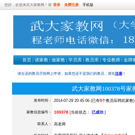
您好，欢迎来武大家教网！请
登录
免费注册
手机版
首页
|
请家教
|
做家教
|
学员库
|
教员库
|
专业教师
|
金牌
请合适的教员尽快网上申请，如果您还不是我们的教员，请先
注册
！
武大家教网100378号
发布时间：
2014-07-29 20:45:06 (已有
0
个教员应聘此家教)
100378
家教信息编号：
[当前状态：
已成功
]
联系人：
高老师