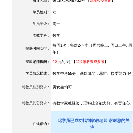
硚口区.松柏路32号 【
】
所在区域：
武汉公交查询
学员性别：
女
学员年级：
高一
求教学科：
数学
每周1次；每次2小时 （周六晚上, 周日上午, 
授课时间安排：
午）
40
元/小时 【
】
家教老师报酬：
武汉家教资费参考
学员情况描述：
数学中考55分，基础薄弱，思维、接受能力还
对教员性别要求：
男女生均可
对教员其它要求：
有数学家教经验，理科综合能力好、有责任心
此学员已成功找到家教老师,谢谢您的关
在线预约：
注