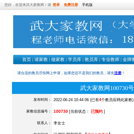
您好，欢迎来武大家教网！请
登录
免费注册
手机版
首页
|
请家教
|
做家教
|
学员库
|
教员库
|
专业教师
|
金牌
请合适的教员尽快网上申请，如果您还不是我们的教员，请先
注册
！
武大家教网10073
发布时间：
2022-06-24 10:44:06 (已有
4
个教员应聘此家教)
100730
家教信息编号：
[当前状态：
已预约
]
联系人：
李女士