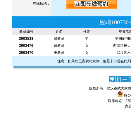
在线预约：
应聘1007
教员编号
姓名
性别
毕业/就
2003538
彭教员
男
英国伯明
2003476
戴教员
女
西南科技大
2003470
王教员
女
武汉艺术
注意：如果您已应聘此家教，但是未出现在此列
版权所有：武汉市武大家教
赣公网
联系电话：1806
办公