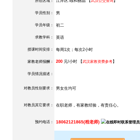
江岸区.颐和丽晶 【
】
所在区域：
武汉公交查询
学员性别：
男
学员年级：
初二
求教学科：
英语
授课时间安排：
每周1次；每次2小时
200
元/小时 【
】
家教老师报酬：
武汉家教资费参考
学员情况描述：
对教员性别要求：
男女生均可
对教员其它要求：
在职老师，有家教经验，有责任心。
18062121865(程老师)
预约电话：