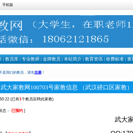
手机版
库
|
教员库
|
专业教师
|
金牌教员
|
本站简介
|
教育资讯
|
收费标准
|
查
不是我们的教员，请先
注册
！
武大家教网100703号家教信息 （武汉硚口区家教）
:50:22 (已有
1
个教员应聘此家教)
状态：
已预约
]
武大