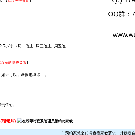
QQ:179
园 【
】
武汉公交查询
QQ群：70
www.wu
.5小时 （周一晚上, 周三晚上, 周五晚
】
武汉家教资费参考
，如果可以，暑假也继续上。
有责任心。
65(程老师)
1.预约家教之前请查看家教要求，并确定