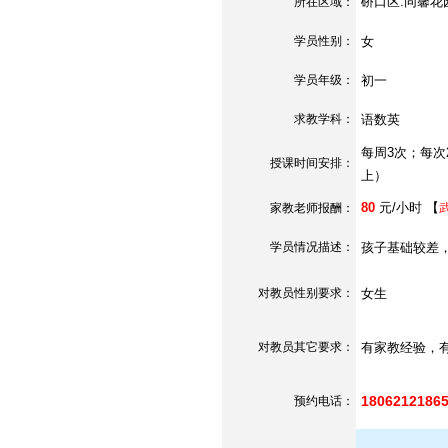
硚口区.同馨花
所在区域：
学员性别：
女
学员年级：
初一
求教学科：
语数英
每周3次；每次2
授课时间安排：
上）
80
元/小时 【
家教老师报酬：
学员情况描述：
孩子基础较差
对教员性别要求：
女生
对教员其它要求：
有家教经验，
180621218
预约电话：