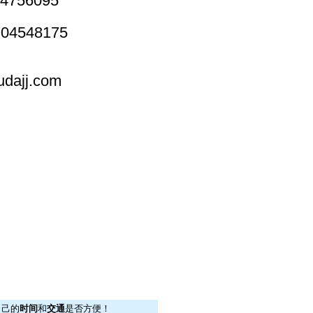
4756095
4548175
dajj.com
自己的
时间
和
交通
是否方便！