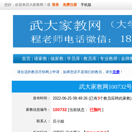
您好，欢迎来武大家教网！请
登录
免费注册
手机版
首页
|
请家教
|
做家教
|
学员库
|
教员库
|
专业教师
|
金牌
请合适的教员尽快网上申请，如果您还不是我们的教员，请先
注册
！
武大家教网10073
发布时间：
2022-06-25 08:49:26 (已有
3
个教员应聘此家教)
100732
家教信息编号：
[当前状态：
已预约
]
联系人：
庄小姐