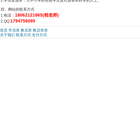
2.学员资源库：大中小学的在校学生及社会各界好学的人士。
四、网站的联系方式
18062121865(程老师)
1.电话：
1794756095
2.QQ:
首页
学员库
教员库
教员登录
关于我们
联系方式
支付方式