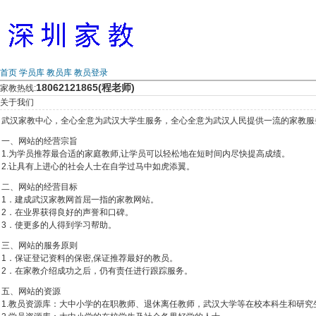
首页
学员库
教员库
教员登录
18062121865(程老师)
家教热线:
关于我们
武汉家教中心，全心全意为武汉大学生服务，全心全意为武汉人民提供一流的家教服
一、网站的经营宗旨
1.为学员推荐最合适的家庭教师,让学员可以轻松地在短时间内尽快提高成绩。
2.让具有上进心的社会人士在自学过马中如虎添翼。
二、网站的经营目标
1．建成武汉家教网首屈一指的家教网站。
2．在业界获得良好的声誉和口碑。
3．使更多的人得到学习帮助。
三、网站的服务原则
1．保证登记资料的保密,保证推荐最好的教员。
2．在家教介绍成功之后，仍有责任进行跟踪服务。
五、网站的资源
1.教员资源库：大中小学的在职教师、退休离任教师，武汉大学等在校本科生和研究