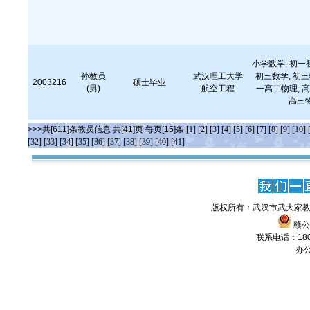
小学数学, 初一
孙教员
武汉理工大学
初三数学, 初三
2003216
硕士毕业
(男)
航空工程
一高二物理, 高
高三物
>>>共[611]条教员信息 共[41]页 每页[15]条
[1]
[2]
[3]
[4]
[5]
[6]
[7]
[8]
[9]
[10]
[32]
[33]
[34]
[35]
[36]
[37]
[38]
[39]
[40]
[41]
版权所有：武汉市武大家教
赣公网
联系电话：1806
办公