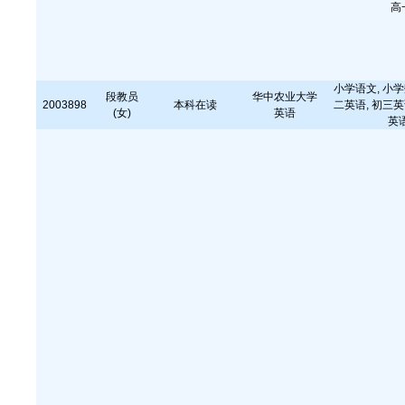
高
小学语文, 小学
段教员
华中农业大学
2003898
本科在读
二英语, 初三英
(女)
英语
英语