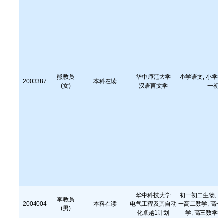
熊教员
华中师范大学
小学语文, 小学
2003387
本科在读
(女)
汉语言文学
一
华中科技大学
初一初二生物, 
李教员
2004004
本科在读
电气工程及其自动
一高二数学, 高
(男)
化卓越1计划
学, 高三数学