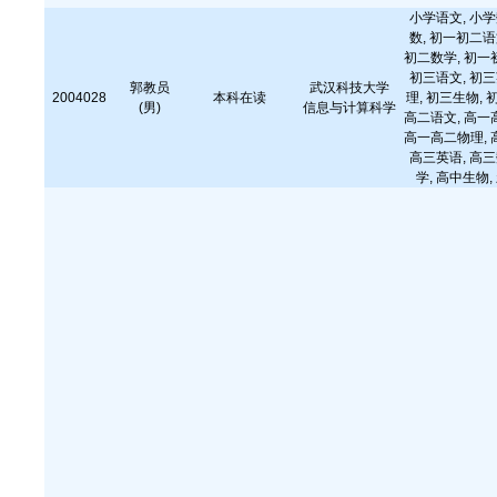
小学语文, 小学
数, 初一初二语
初二数学, 初一
初三语文, 初三
郭教员
武汉科技大学
2004028
本科在读
理, 初三生物, 
(男)
信息与计算科学
高二语文, 高一
高一高二物理, 
高三英语, 高三
学, 高中生物