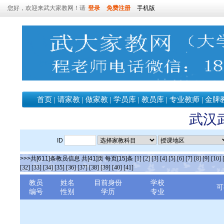
您好，欢迎来武大家教网！请
登录
免费注册
手机版
首页
|
请家教
|
做家教
|
学员库
|
教员库
|
专业教师
|
金牌
武汉
ID
>>>共[611]条教员信息 共[41]页 每页[15]条
[1]
[2]
[3]
[4]
[5]
[6]
[7]
[8]
[9]
[10]
[32]
[33]
[34]
[35]
[36]
[37]
[38]
[39]
[40]
[41]
教员
姓名
目前身份
学校
可
编号
性别
学历
专业