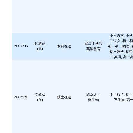
小学语文, 小学
二语文, 初一初
钟教员
武昌工学院
2003712
本科在读
初一初二物理, 
(男)
英语教育
初三数学, 初中
二英语, 高一
李教员
武汉大学
小学数学, 初一
2003950
硕士在读
(女)
微生物
三生物, 高