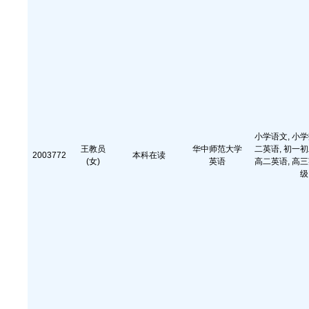
小学语文, 小学
王教员
华中师范大学
二英语, 初一初
2003772
本科在读
(女)
英语
高二英语, 高三
级