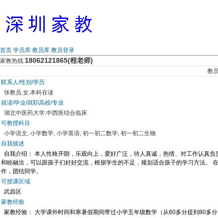
首页
学员库
教员库
教员登录
18062121865(程老师)
家教热线:
教
联系人/性别/学历
张教员.女.本科在读
就读/毕业/就职高校/专业
湖北中医药大学.中西医结合临床
可教授科目
小学语文, 小学数学, 小学英语, 初一初二数学, 初一初二生物
自我描述
自我介绍： 本人性格开朗，乐观向上，爱好广泛，待人真诚，热情、对工作认真负责
和睦融洽，可以跟孩子们好好交流，根据学生的不足，规划适合孩子的学习方法。 
作，团结同学。
可授课区域
武昌区
家教经验
家教经验： 大学课外时间和寒暑假期间带过小学五年级数学（从60多分提到80多分