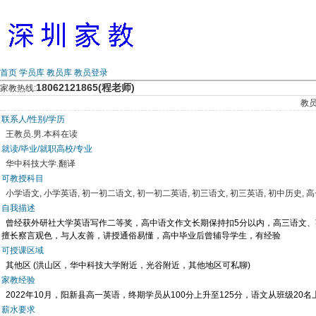
首页
学员库
教员库
教员登录
18062121865(程老师)
家教热线:
教
联系人/性别/学历
王教员.男.本科在读
就读/毕业/就职高校/专业
华中科技大学.翻译
可教授科目
小学语文, 小学英语, 初一初二语文, 初一初二英语, 初三语文, 初三英语, 初中历史, 
自我描述
曾经获外研社大学英语写作二等奖，高中语文作文长期保持扣5分以内，高三语文、
擅长察言观色，与人友善，讲授通俗易懂，高中毕业后曾辅导学生，有经验
可授课区域
其他区 (洪山区，华中科技大学附近，光谷附近，其他地区可私聊)
家教经验
2022年10月，阳新县高一英语，终期学员从100分上升至125分，语文从班级20
薪水要求