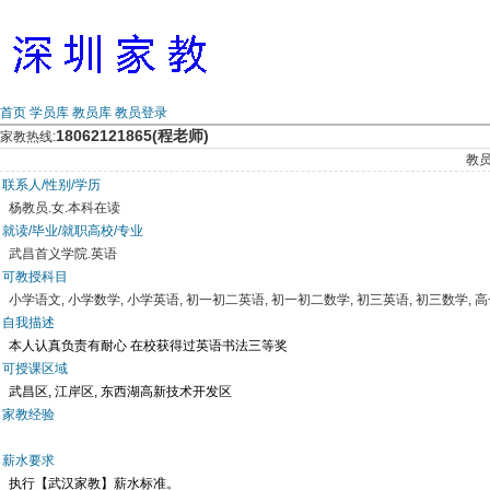
首页
学员库
教员库
教员登录
18062121865(程老师)
家教热线:
教
联系人/性别/学历
杨教员.女.本科在读
就读/毕业/就职高校/专业
武昌首义学院.英语
可教授科目
小学语文, 小学数学, 小学英语, 初一初二英语, 初一初二数学, 初三英语, 初三数学, 
自我描述
本人认真负责有耐心 在校获得过英语书法三等奖
可授课区域
武昌区, 江岸区, 东西湖高新技术开发区
家教经验
薪水要求
执行【武汉家教】薪水标准。