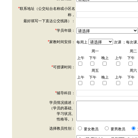
*
联系地址（公交站台名称或小区名
称，
最好填写一下直达公交线路）：
*
学员年级：
*
家教时间安排：
每周上
次课 ；每次课
周一
周二
上午
下午
晚上
上午
下午
*
可授课时间：
周五
周六
上午
下午
晚上
上午
下午
*
辅导科目：
学员情况描述：
（学员的基础、
学习状况、
性格等。）
选择教员性别：
要女教员
要男教员