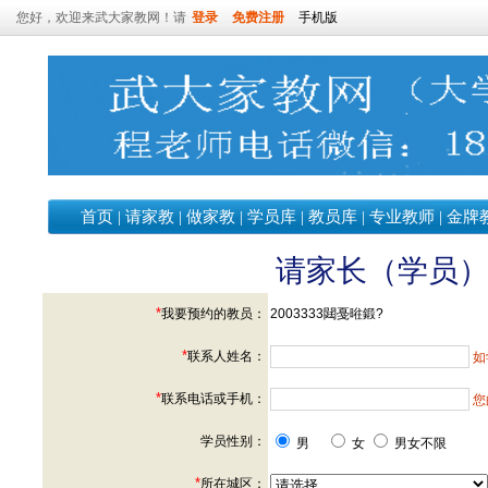
您好，欢迎来武大家教网！请
登录
免费注册
手机版
首页
|
请家教
|
做家教
|
学员库
|
教员库
|
专业教师
|
金牌
请家长（学员
*
我要预约的教员：
2003333閮戞暀鍛?
*
联系人姓名：
如
*
联系电话或手机：
您
学员性别：
男
女
男女不限
*
所在城区：