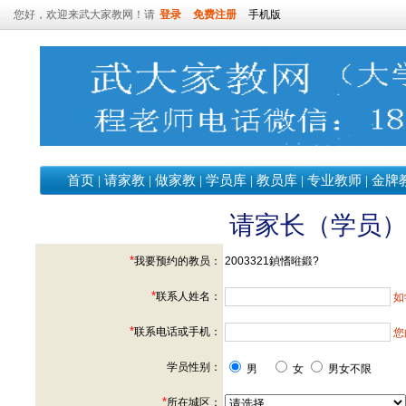
您好，欢迎来武大家教网！请
登录
免费注册
手机版
首页
|
请家教
|
做家教
|
学员库
|
教员库
|
专业教师
|
金牌
请家长（学员
*
我要预约的教员：
2003321鍞愭暀鍛?
*
联系人姓名：
如
*
联系电话或手机：
您
学员性别：
男
女
男女不限
*
所在城区：