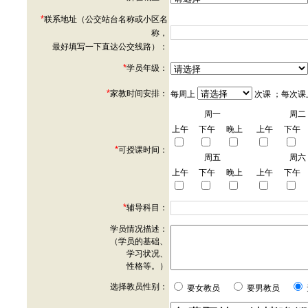
*
联系地址（公交站台名称或小区名
称，
最好填写一下直达公交线路）：
*
学员年级：
*
家教时间安排：
每周上
次课 ；每次课
周一
周二
上午
下午
晚上
上午
下午
*
可授课时间：
周五
周六
上午
下午
晚上
上午
下午
*
辅导科目：
学员情况描述：
（学员的基础、
学习状况、
性格等。）
选择教员性别：
要女教员
要男教员