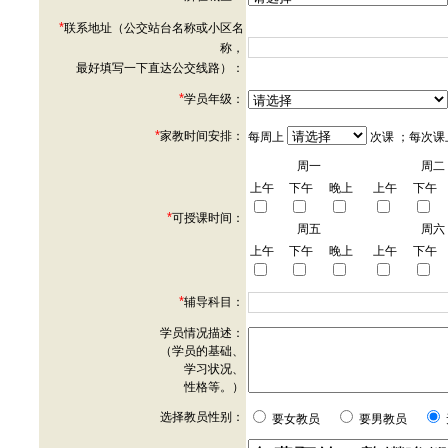
*
联系地址（公交站台名称或小区名
称，
最好填写一下直达公交线路）：
*
学员年级：
*
家教时间安排：
每周上
次课 ；每次课
周一
周二
上午
下午
晚上
上午
下午
*
可授课时间：
周五
周六
上午
下午
晚上
上午
下午
*
辅导科目：
学员情况描述：
（学员的基础、
学习状况、
性格等。）
选择教员性别：
要女教员
要男教员