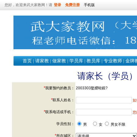
您好，欢迎来武大家教网！请
登录
免费注册
手机版
首页
|
请家教
|
做家教
|
学员库
|
教员库
|
专业教师
|
金牌
请家长（学员
*
我要预约的教员：
2003303鐜嬫暀鍛?
*
联系人姓名：
如
*
联系电话或手机：
您
学员性别：
男
女
男女不限
*
所在城区：