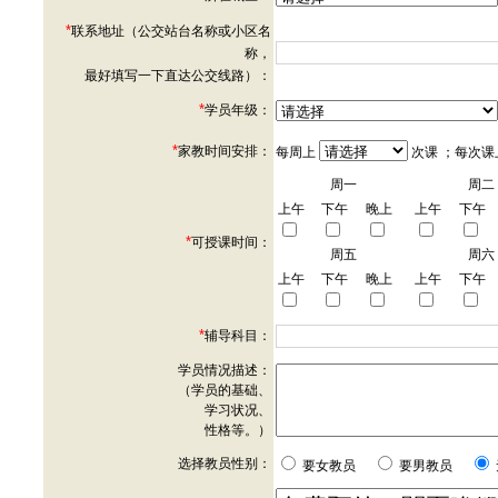
*
联系地址（公交站台名称或小区名
称，
最好填写一下直达公交线路）：
*
学员年级：
*
家教时间安排：
每周上
次课 ；每次课
周一
周二
上午
下午
晚上
上午
下午
*
可授课时间：
周五
周六
上午
下午
晚上
上午
下午
*
辅导科目：
学员情况描述：
（学员的基础、
学习状况、
性格等。）
选择教员性别：
要女教员
要男教员