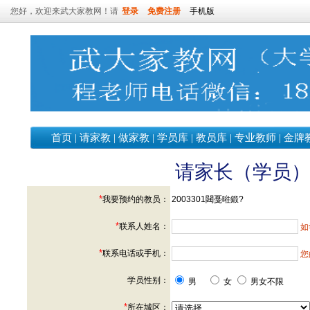
您好，欢迎来武大家教网！请
登录
免费注册
手机版
首页
|
请家教
|
做家教
|
学员库
|
教员库
|
专业教师
|
金牌
请家长（学员
*
我要预约的教员：
2003301閮戞暀鍛?
*
联系人姓名：
如
*
联系电话或手机：
您
学员性别：
男
女
男女不限
*
所在城区：