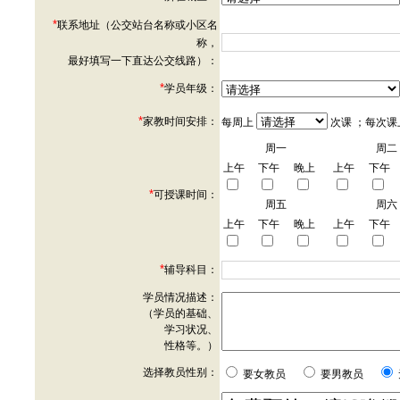
*
联系地址（公交站台名称或小区名
称，
最好填写一下直达公交线路）：
*
学员年级：
*
家教时间安排：
每周上
次课 ；每次课
周一
周二
上午
下午
晚上
上午
下午
*
可授课时间：
周五
周六
上午
下午
晚上
上午
下午
*
辅导科目：
学员情况描述：
（学员的基础、
学习状况、
性格等。）
选择教员性别：
要女教员
要男教员