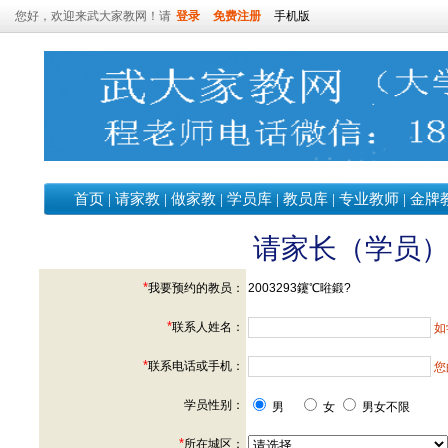
您好，欢迎来武大家教网！请
登录
免费注册
手机版
首页
|
请家教
|
做家教
|
学员库
|
教员库
|
专业教师
|
金牌
请家长（学员
*
我要预约的教员：
2003293鑳℃暀鍛?
*
联系人姓名：
如
*
联系电话或手机：
您
学员性别：
男
女
男女不限
*
所在城区：