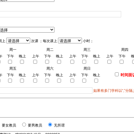
周上
次课 ；每次课上
小时；
周一
周二
周三
周四
午
下午
晚上
上午
下午
晚上
上午
下午
晚上
上午
下午
周五
周六
周日
时间面
午
下午
晚上
上午
下午
晚上
上午
下午
晚上
如果有多门学科以“,”分隔,
要女教员
要男教员
无所谓