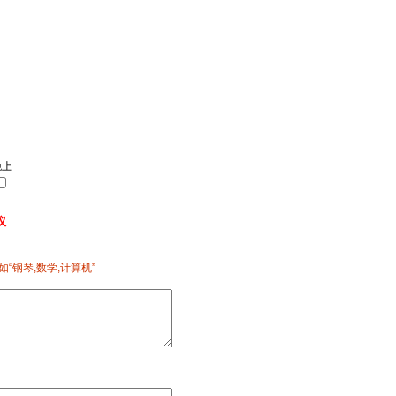
晚上
议
如“钢琴,数学,计算机”