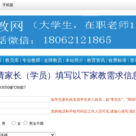
手机版
库
|
教员库
|
专业教师
|
金牌教员
|
本站简介
|
教育资讯
|
收费标准
|
查
请家长（学员）填写以下家教需求信
03050鑳℃暀鍛?
如学生家长姓名或学生本人姓名，如"李先生"、"周同
您的电话和手机号码仅工作人员可见,请放心填写,我
男
女
男女不限