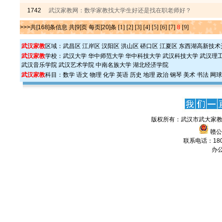
1742
武汉家教网：数学家教找大学生好还是找在职老师好？
>>>共[168]条信息 共[9]页 每页[20]条
[1]
[2]
[3]
[4]
[5]
[6]
[7]
8
[9]
武汉家教
区域：
武昌区
江岸区
汉阳区
洪山区
硚口区
江夏区
东西湖高新技术
武汉家教
学校：
武汉大学
华中师范大学
华中科技大学
武汉科技大学
武汉理
武汉音乐学院
武汉艺术学院
中南名族大学
湖北经济学院
武汉家教
科目：
数学
语文
物理
化学
英语
历史
地理
政治
钢琴
美术
书法
网球
版权所有：武汉市武大家教
赣公网
联系电话：1806
办公