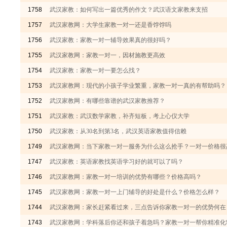
1758
武汉家教：如何写出一篇优秀的作文？武汉语文家教来支招
1757
武汉家教网：大学生家教一对一还是香饽饽吗
1756
武汉家教：家教一对一辅导效果真的很好吗？
1755
武汉家教网：家教一对一，因材施教更高效
1754
武汉家教：家教一对一要怎么找？
1753
武汉家教网：现代的小孩子学业繁重，家教一对一真的有帮助吗？
1752
武汉家教网：有哪些靠谱的武汉家教推荐？
1751
武汉家教：武汉数学家教，补齐短板，考上心仪大学
1750
武汉家教：从30名到第3名，武汉英语家教值得信赖
1749
武汉家教网：当下家教一对一服务为什么这么抢手？一对一价格很
1747
武汉家教：英语家教找英语学习好的就可以了吗？
1746
武汉家教网：家教一对一培训的优势有哪些？价格高吗？
1745
武汉家教网：家教一对一上门辅导的好处是什么？价格怎么样？
1744
武汉家教网：家长赶紧看过来，三点告诉你家教一对一的优势何在
1743
武汉家教网：学科落后你还和孩子着急吗？家教一对一帮你精准化