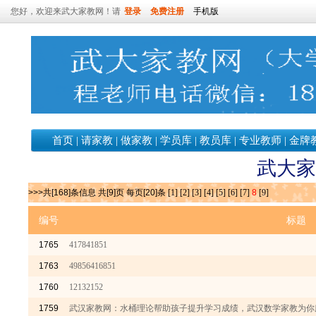
您好，欢迎来武大家教网！请
登录
免费注册
手机版
首页
|
请家教
|
做家教
|
学员库
|
教员库
|
专业教师
|
金牌
武大家
>>>共[168]条信息 共[9]页 每页[20]条
[1]
[2]
[3]
[4]
[5]
[6]
[7]
8
[9]
编号
标题
1765
417841851
1763
49856416851
1760
12132152
1759
武汉家教网：水桶理论帮助孩子提升学习成绩，武汉数学家教为你