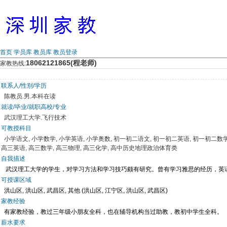
首页
学员库
教员库
教员登录
18062121865(程老师)
家教热线:
联系人/性别/学历
陈教员.男.本科在读
就读/毕业/就职高校/专业
武汉理工大学.飞行技术
可教授科目
小学语文, 小学数学, 小学英语, 小学奥数, 初一初二语文, 初一初二英语, 初一初二数学,
高三英语, 高三数学, 高三物理, 高三化学, 高中历史地理政治体育类
自我描述
武汉理工大学的学生，对学习方法和学习技巧颇有研究。曾有学习雅思的经历，英
可授课区域
洪山区, 洪山区, 武昌区, 其他 (洪山区, 江宁区, 洪山区, 武昌区)
家教经验
有家教经验，教过三年级小朋友全科，也在辅导机构当过助教，教初中学生全科。
薪水要求